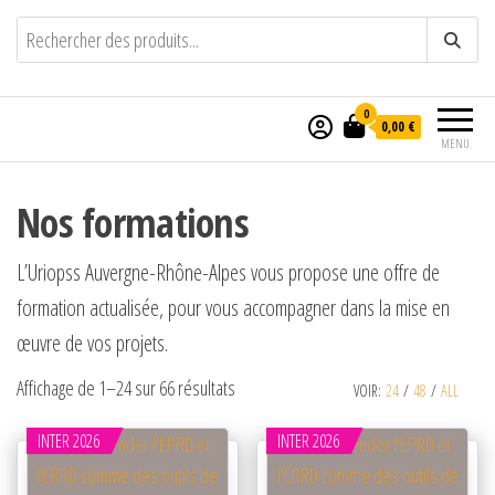
Catalogue Formation – Uriopss
Unir les associations pour développer les
solidarités
Auvergne-Rhône-Alpes
0
0,00 €
MENU
Nos formations
L’Uriopss Auvergne-Rhône-Alpes vous propose une offre de
formation actualisée, pour vous accompagner dans la mise en
œuvre de vos projets.
Affichage de 1–24 sur 66 résultats
VOIR:
24
/
48
/
ALL
INTER 2026
INTER 2026