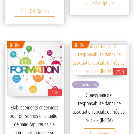
Choix Des Options
Ce produit a plusieurs variations. Les option
Choix Des Options
INTRA
INTRA
LYON
Administrateurs
LYON
Gouvernance et
responsabilité dans une
Établissements et services
association sociale et médico-
pour personnes en situation
sociale (INTRA)
de handicap : réussir la
contractualisation de son
Lire La Suite