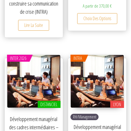
construire sa communication
A partir de
370,00
€
de crise (INTRA)
Ce produ
Choix Des Options
Lire La Suite
INTER 2026
INTRA
DISTANCIEL
LYON
RH/Management
Développement managérial
Développement managérial
des cadres intermédiaires –