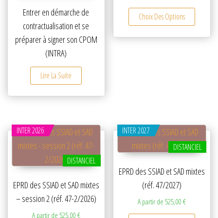
Ce produ
Entrer en démarche de
Choix Des Options
contractualisation et se
préparer à signer son CPOM
(INTRA)
Lire La Suite
INTER 2026
INTER 2027
DISTANCIEL
DISTANCIEL
EPRD des SSIAD et SAD mixtes
EPRD des SSIAD et SAD mixtes
(réf. 47/2027)
– session 2 (réf. 47-2/2026)
A partir de
525,00
€
A partir de
525,00
€
Ce produ