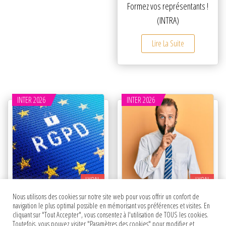
Formez vos représentants !
(INTRA)
Lire La Suite
INTER 2026
INTER 2026
LYON
LYON
Nous utilisons des cookies sur notre site web pour vous offrir un confort de
Le règlement général sur la
Le secret professionnel et le
navigation le plus optimal possible en mémorisant vos préférences et visites. En
cliquant sur "Tout Accepter", vous consentez à l'utilisation de TOUS les cookies.
protection des données
partage des informations à
Toutefois, vous pouvez visiter "Paramètres des cookies" pour modifier et