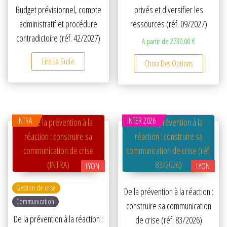
Budget prévisionnel, compte
privés et diversifier les
administratif et procédure
ressources (réf. 09/2027)
contradictoire (réf. 42/2027)
A partir de
2730,00
€
Ce produ
Lire La Suite
Choix Des Options
INTRA
INTER 2026
LYON
LYON
Gestion de crise
De la prévention à la réaction :
Communication
construire sa communication
De la prévention à la réaction :
de crise (réf. 83/2026)