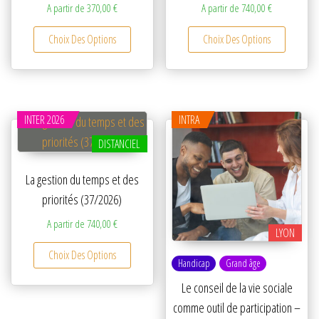
A partir de
370,00
€
A partir de
740,00
€
Ce produit a plusieurs variations. Les option
Ce produ
Choix Des Options
Choix Des Options
INTER 2026
INTRA
DISTANCIEL
La gestion du temps et des
priorités (37/2026)
A partir de
740,00
€
LYON
Ce produit a plusieurs variations. Les option
Choix Des Options
Handicap
Grand âge
Le conseil de la vie sociale
comme outil de participation –