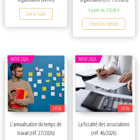
A partir de
370,00
€
Lire La Suite
Ce produ
Choix Des Options
INTER 2026
INTER 2026
LYON
LYON
L’annualisation du temps de
La fiscalité des associations
travail (réf. 27/2026)
(réf. 46/2026)