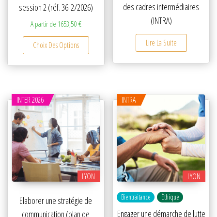
des cadres intermédiaires
session 2 (réf. 36-2/2026)
(INTRA)
A partir de
1653,50
€
Ce produit a plusieurs variations. Les option
Lire La Suite
Choix Des Options
INTER 2026
INTRA
LYON
LYON
Bientraitance
Éthique
Elaborer une stratégie de
Engager une démarche de lutte
communication (plan de